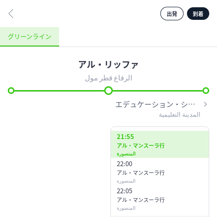
出発
到着
グリーンライン
アル・リッファ
المسيلة
الريان القديم
الرفاع قطر مول
アル・ライヤン・
アル・
رض
アル・カディーム
メシーラ
エデュケーション・シティ
المدينة التعليمية
アッ・
ハマド病院
アル・リッファ
シギャッブ
مستشفى حمد
21:55
カタール
الرفاع قطر مول
الشقب
アル・マンスーラ行
国立図書館
المنصورة
ザ・ホワイトパレス
مكتبة قطر الوطنية
22:00
القصر الابيض
ش
アル・マンスーラ行
出発
到着
駅情報
المنصورة
22:05
エデュケーション・
アル・マンスーラ行
シティ
المنصورة
アル・リッファ
المدينة التعليمية