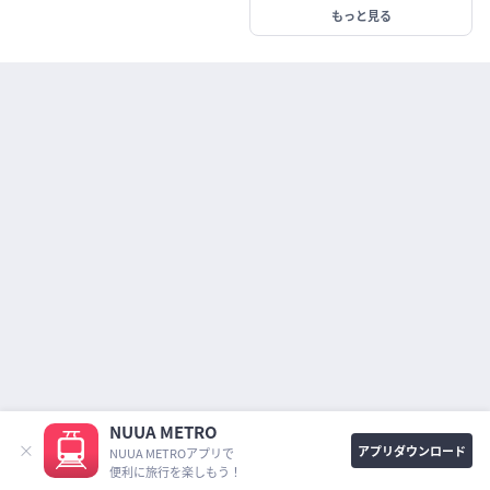
الرفاع قطر مول
もっと見る
السد
アッ・セッド
ビン・マフムード
بن محمود
ジョアーン
جوعان
アル・マンスーラ
المنصورة
アル
アル・
アッ・スーダーン
دة
السودان
الوعب
ハマド
アル・ワアブ
العزيزية
アル・アジジーヤ
スポーツシティ
アル・ワクラ
NUUA METRO
المدينة الرياضية
الوكرة
アプリダウンロード
NUUA METROアプリで
便利に旅行を楽しもう！