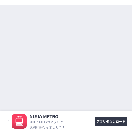
ポートタウ
ン東
南港東
平林
助松
ポートタウ
ン西
南港口
フェリーター
住之江
ミナル
高石
羽衣
伽羅橋
高師浜
公園
諏訪ノ
森
石津川
湊
堺
浜寺駅前
大小路
妙国寺前
綾ノ町
大
神明町
花田口
宿院
高須神社
NUUA METRO
アプリダウンロード
NUUA METROアプリで
便利に旅行を楽しもう！