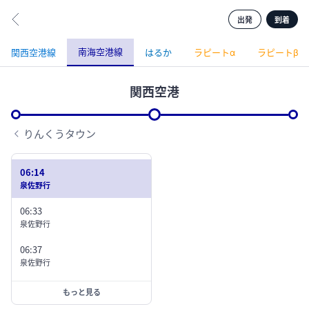
鶴原
井原里
二色浜
出発
到着
南海空港線
関西空港線
はるか
ラピートα
ラピートβ
才
貝塚市役所前
貝塚
関西空港
近義の里
蛸地蔵
りんくうタウン
和泉大宮
大阪港
岸和田
06:14
春木
泉佐野行
関西空港
コスモスクエア
忠岡
06:33
泉佐野行
泉大津
06:37
出発
到着
駅情報
トレードセンター前
泉佐野行
ノ浜
もっと見る
中ふ頭